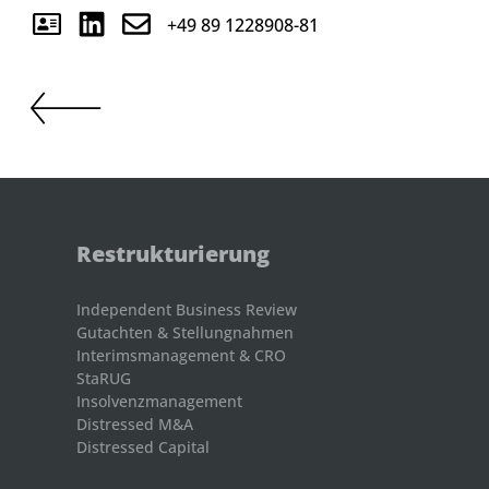
+49 89 1228908-81
Restrukturierung
Independent Business Review
Gutachten & Stellungnahmen
Interimsmanagement & CRO
StaRUG
Insolvenzmanagement
Distressed M&A
Distressed Capital